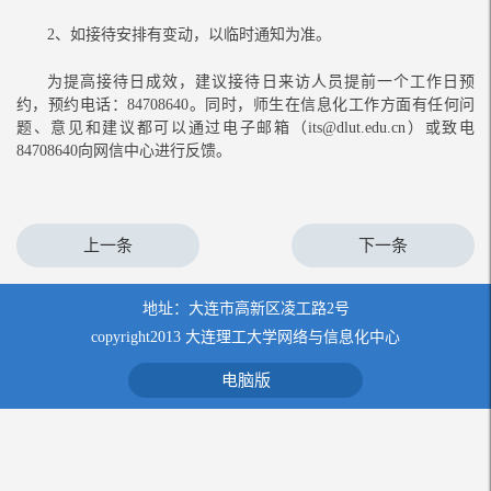
2、如接待安排有变动，以临时通知为准。
为提高接待日成效，建议接待日来访人员提前一个工作日预
约，预约电话：
84708640
。
同时，师生在信息化工作方面有任何问
题、意见和建议都可以通过电子邮箱（
its@dlut.edu.cn）或
致电
84708640向网信中心进行反馈。
上一条
下一条
地址：大连市高新区凌工路2号
copyright2013 大连理工大学网络与信息化中心
电脑版