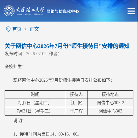
> 正文
首页
关于网信中心2026年7月份“师生接待日”安排的通知
发布时间：2026-07-02 作者：
全校师生：
现将网信中心
202
6
年
7
月份师生接待日安排公布如下：
时间
接待人
接待地点
7
月
7
日（星期
二
）
江
贺
网信中心
305-2
7
月
21
日（星期
二
）
于广辉
网信中心
302
说明：
1、接待时间为当日14：00-16：00。