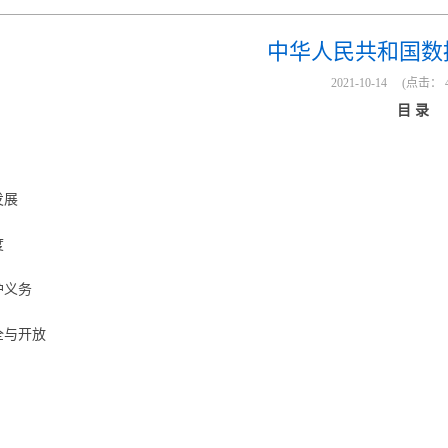
中华人民共和国数
2021-10-14
(点击：
目 录
发展
度
护义务
全与开放