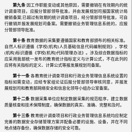
第九条
因工作职能变动或其他原因，需要撤销在有效期内的统
计调查项目，应报分管部领导批准，并由发展规划司报国家统计局
撤销备案;已超过有效期的统计调查项目，经分管部领导批准，可自
行撤销并报发展规划司备案。需要撤销业务管理信息系统的，应报
分管部领导批准。
第十条
教育数据的采集要遵循国家和教育部颁布的相关标准。
自然人标识遵循《学校(机构)人员基础信息代码编制规则》，学校
(机构)标识遵循《学校(机构)代码管理办法》。涉及综合数据指标的
应采用我部统一发布的教育统计指标定义与计算公式，不在此列的
应将有关指标的定义、计算公式等报发展规划司备案。
第十一条
各教育统计调查项目和行政业务管理信息系统设置的
指标如需变动，应经专家组论证后报分管部领导审核同意，并报发
展规划司和教育部网络安全和信息化领导小组办公室备案。
第十二条
数据采集单位应制定数据采集的规范程序，建立数据
质量核查和技术保障制度，确保数据的真实、准确、完整和及时。
第十三条
教育统计调查项目和行政业务管理信息系统均应制定
完善的数据安全存储管理方案并配备必要的设施、设备，并在不同
地点储存备份，确保数据存储的安全可靠。