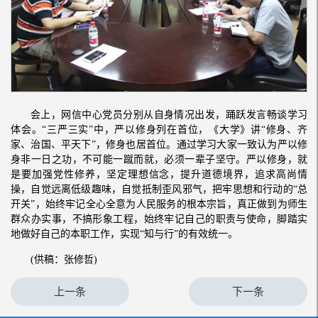
会上，网信中心党员分别从自身情况出发，踊跃发言畅谈学习
体会。“三严三实”中，严以修身列在首位，《大学》讲“修身、齐
家、治国、平天下”，修身也居首位。通过学习大家一致认为严以修
身非一日之功，不可能一蹴而就，必须一辈子坚守。严以修身，就
是要加强党性修养，坚定理想信念，提升道德境界，追求高尚情
操，自觉远离低级趣味，自觉抵制歪风邪气，把牢思想和行动的“总
开关”，始终牢记全心全意为人民服务的根本宗旨，真正做到为师生
群众办实事，不搞形象工程，始终牢记自己的职责与使命，脚踏实
地做好自己的本职工作，实现“知与行”的有效统一。
(供稿：张修哲)
上一条
下一条