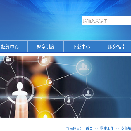
超算中心
规章制度
下载中心
服务指南
当前位置：
首页
>>
党建工作
>>
支部