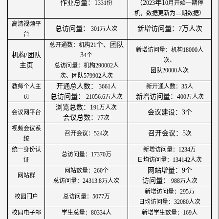
作业总量：
1
（
2
年
1
331
份
023
0
月开始一期停
机，数据更新为二期数据）
高清视频平
总访问量：
新增访问量：
7万人次
301
万人次
台
个、团队
总开通数：机构
21
新增访问量：机构
18000
人
机构
/团队
3
4
个
次、
主页
总访问量：机构
290002
人
团队
20000
人次
次、团队
579902
人次
开通总人数：
教师个人主
3661
人
新开通人数：
35
人
总访问量：
新增访问量：
4
页
21056.6
万人次
00
万人次
浏览总数：
1
91
万人次
会议建设：
3个
会议网平台
会议总数：
7
7
次
视频会议系
召开会议：
5
召开会议：
524次
次
统
统一身份认
新增访问量：
1234
万
总访问量：
17370
万
证
日均访问量：
134142
人次
网站增量：
9个
网站数量：
260
个
网站群
访问量：
总访问量：
24313.8
万人次
988
万人次
新增访问量：
295
万
校园门户
总访问量：
5077
万
日均访问量：
32080
人次
校园电子邮
学生总量：
80334
人
新增学生数量：
169
人