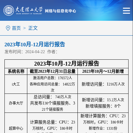
> 正文
首页
2023年10月-12月运行报告
发布时间：2024-04-22 作者：
202
3
年
10月-12月运行报告
系统名称
截至
202
3
年
1
2
月
3
1
日总量
202
3
年
1
0
月～
1
2
月新增
激活用户总数：
176572
人
新增访问量：
1
i大工
各种应用访问总量：
14822
万
216
万人次
次
总访问量：
740
万人次
新增访问量：
1
5.2
万人次
共发布
1
个填报服务、
3
办事大厅
30
新增填报服务：
8个
21
个链接服务
新增计算服务：
CPU：2
3
计算服务总量：
CPU：2
，
GPU：1
3
万核时
86
卡时
，
GPU：1
超算中心
万核时
86
卡时
新增作业：
1331
份