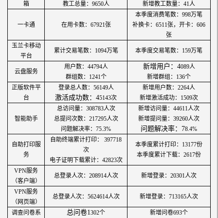
箱
教工总量：
9650
人
新增教工数量：
41
人
本季度消费笔数：
998
万笔
一卡通
在用卡数：
67921
张
补换卡：
6511
张，开卡：
606
张
玉兰卡移动
累计交易笔数：
1094
万笔
本季度交易笔数：
159
万笔
平台
新增用户：
4
用户数：
44794
人
089
人
云盘服务
群组数：
1241
个
新增群组：
136
个
正版软件平
登录总人数：
56149
人
新增用户数：
2264
人
激活成功数：
4
台
5143
次
新增激活成功：
1509
次
总访问量：
308783
人次
新增访问量：
44611
人次
智能助手
总提问次数：
217295
人次
新增提问量：
39260
人次
问题解决率：
7
问题解决率：
75.3
%
8.4
%
自助终端累计打印：
397718
自助打印服
本季度累计打印：
13177
份
次
务
本季度累计下载：
2617
份
电子证明下载累计：
42823
次
VPN服务
总登录人次：
208914
人次
新增登录：
20301
人次
（客户端）
VPN服务
总登录人次：
5624614
人次
新增登录：
713165
人次
（网页端）
总问卷
1
调查问卷系
302
个
新增问卷
693
个