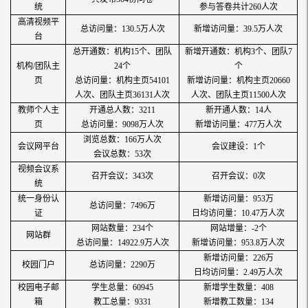
统
参与答卷共计260人次
高清视频平
总访问量：130.5万人次
新增访问量：39.5万人次
台
总开通数：机构15个、团队
新增开通数：机构3个、团队7
机构/团队主
24个
个
页
总访问量：机构主页54101
新增访问量：机构主页20660
人次、团队主页36131人次
人次、团队主页11500人次
教师个人主
开通总人数：3211
新开通人数：14人
页
总访问量：9098万人次
新增访问量：477万人次
浏览总数：166万人次
会议网平台
会议建设：1个
会议总数：53次
视频会议系
召开会议：343次
召开会议：0次
统
统一身份认
新增访问量：953万
总访问量：7496万
证
日均访问量：10.47万人次
网站数量：234个
网站增量：-2个
网站群
总访问量：14922.9万人次
新增访问量：953.8万人次
新增访问量：226万
校园门户
总访问量：2290万
日均访问量：2.49万人次
校园电子邮
学生总量：60945
新增学生数量：408
箱
教工总量：9331
新增教工数量：134