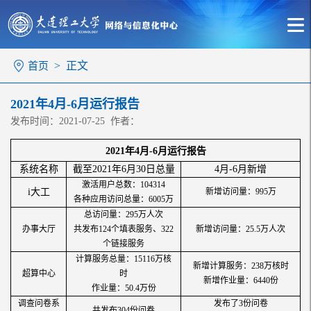
> 正文
首页
2021年4月-6月运行报告
发布时间：2021-07-25 作者：
2021年4月-6月运行报告
系统名称
截至2021年6月30日总量
4月-6月新增
激活用户总数：104314
i大工
新增访问量：995万
各种应用访问总量：6005万
总访问量：295万人次
办事大厅
共发布124个填表服务、322
新增访问量：25.5万人次
个链接服务
计算服务总量：15116万核
新增计算服务：238万核时
超算中心
时
新增作业量：6440份
作业量：50.4万份
调查问卷系
发布了3份问卷
共发布304份问卷