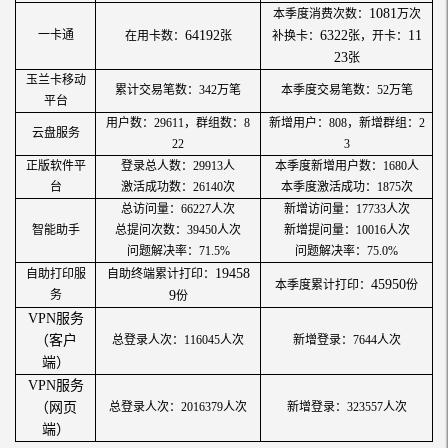
1081
本季度消费次数：
万次
一卡通
64192
6322
11
在用卡数：
张
补换卡：
张，开卡：
23
张
玉兰卡移动
累计交易笔数：342万笔
本季度交易笔数：52万笔
平台
用户数：29611，群组数：8
新增用户：808，新增群组：2
云盘服务
22
3
正版软件平
登录总人数：29913人
本季度新增用户数：1680人
台
激活成功数：26140次
本季度激活成功：1875次
总访问量：66227人次
新增访问量：17733人次
智能助手
总提问次数：39450人次
新增提问量：10016人次
问题解决率：71.5%
问题解决率：75.0%
19458
自助打印服
自助终端累计打印：
45950
本季度累计打印：
份
务
9
份
VPN服务
（客户
总登录人次：116045人次
新增登录：7644人次
端）
VPN服务
（网页
总登录人次：2016379人次
新增登录：323557人次
端）