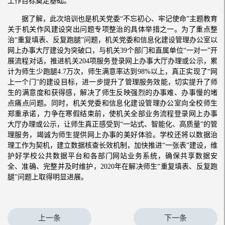
工作目标奠定基础。
据了解，此次培训也是机关党委“不忘初心、牢记使命”主题教育
关于机关作风建设突出问题专项整治的具体举措之一。为了重点整
治“重复填表、反复跑腿”问题，机关党委和信息化建设管理办公室以
网上办事大厅建设为突破口，与机关39个部门和直属单位“一对一”开
展流程对话，推进机关204项服务登录网上办事大厅办理或公示，累
计为师生少跑腿4.7万次，师生满意率达到98%以上，真正实现了“网
上一个门”的建设目标，进一步提升了管理服务效能，切实提升了师
生的满意度和获得感，解决了师生反映强烈的办事难、办事慢的堵
点痛点问题。同时，机关党委和信息化建设管理办公室向全校师生
郑重承诺，力争在寒假结束前，使机关全部业务流程登录网上办事
大厅办理或公示，让师生真正感受到“一站式、智能化、高质量”的管
理服务，竭诚为师生提供网上办事的美好体验。学校还将以数据治
理工作为契机，建立数据核查长效机制，加快推进“一张表”建设，维
护好学校公共数据平台和各部门网站业务系统，确保共享数据安
全、准确、完整并及时维护，2020年在解决师生“重复填表、反复跑
腿”问题上取得明显进展。
上一条
下一条