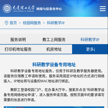
>
>
首页
校园网服务
科研教学IP
服务说明
教工上网服务
科研教学IP
打印机地址服务
机房地址
更多
无线网指南
常见问题
学生上网
科研教学设备专用地址
人才公寓上网
校园网报修
余额告警
科研教学设备专用地址服务，仅用于科研及教学服务器使用。
该服务仅限教工申请和使用。服务采用固定IP地址的方式进行网络
视频介绍
收费标准
自助系统登录
接入，IP地址将与设备的MAC地址进行绑定。
收起
教职工登录校园门户，在办事大厅中，搜索并点击“科研教学设
备专用网络地址申请”，进入服务申请页面。按照页面中的要求填写
需要的信息进行申请。